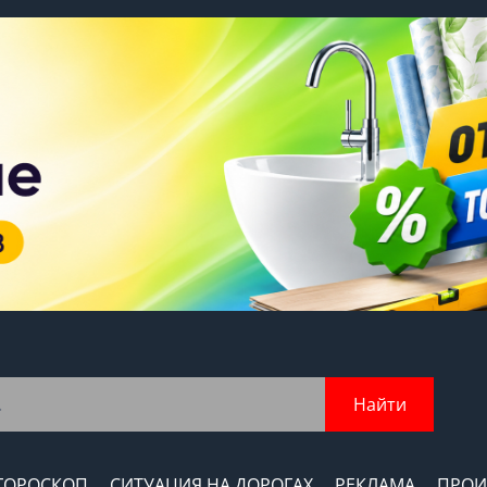
Найти
ГОРОСКОП
СИТУАЦИЯ НА ДОРОГАХ
РЕКЛАМА
ПРОИ