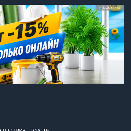
РЕКЛАМА • 18+
СШЕСТВИЯ
ВЛАСТЬ