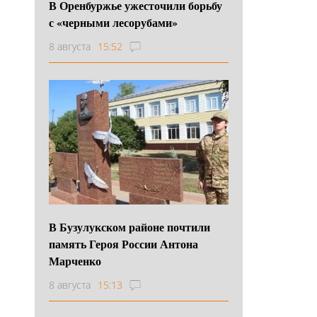
В Оренбуржье ужесточили борьбу
с «черными лесорубами»
8 августа
15:52
В Бузулукском районе почтили
память Героя России Антона
Марченко
8 августа
15:13