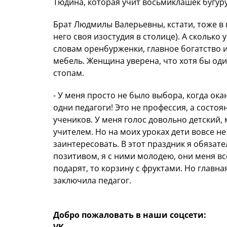
Тюдина, которая учит восьмиклашек бугуру
Брат Людмилы Валерьевны, кстати, тоже в
него своя изостудия в столице). А скольк
словам оренбурженки, главное богатство и
мебель. Женщина уверена, что хотя бы од
стопам.
- У меня просто не было выбора, когда ока
одни педагоги! Это не профессия, а состо
учеников. У меня голос довольно детский, м
учителем. Но на моих уроках дети вовсе не
заинтересовать. В этот праздник я обяза
позитивом, я с ними молодею, они меня вс
подарят, то корзину с фруктами. Но главна
заключила педагог.
Добро пожаловать в наши соцсети: