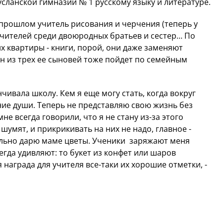
сланской гимназии № 1 русскому языку и литературе.
 прошлом учитель рисования и черчения (теперь у
о учителей среди двоюродных братьев и сестер… По
х квартиры - книги, порой, они даже заменяют
ин из трех ее сыновей тоже пойдет по семейным
нчивала школу. Кем я еще могу стать, когда вокруг
яние души. Теперь не представляю свою жизнь без
не всегда говорили, что я не стану из-за этого
 шумят, и прикрикивать на них не надо, главное -
тельно дарю маме цветы. Ученики заряжают меня
егда удивляют: то букет из конфет или шаров
я награда для учителя все-таки их хорошие отметки, -