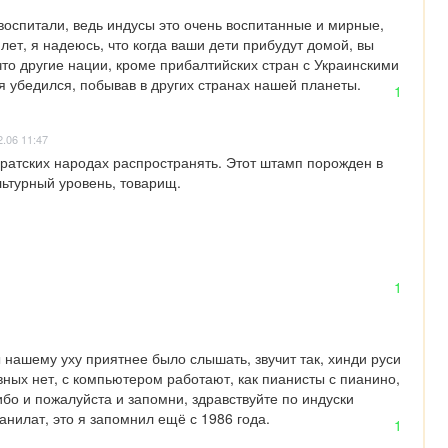
 воспитали, ведь индусы это очень воспитанные и мирные, 
лет, я надеюсь, что когда ваши дети прибудут домой, вы 
то другие нации, кроме прибалтийских стран с Украинскими 
 я убедился, побывав в других странах нашей планеты.
1
2.06 11:47
ратских народах распространять. Этот штамп порожден в 
льтурный уровень, товарищ.
1
ы нашему уху приятнее было слышать, звучит так, хинди руси 
вных нет, с компьютером работают, как пианисты с пианино, 
бо и пожалуйста и запомни, здравствуйте по индуски 
анилат, это я запомнил ещё с 1986 года.
1