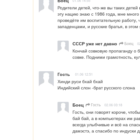
Боец
01.06 14:55
Родители детей, что-же вы таких детей
эту нацию знаю с 1986 года, мне много 
проведёте им воспитательную работу, ч
западенцами, и русские братья, в этом
СССР уже нет давно
Боец
0
Кончай совковую пропаганду о б
совке. Подними грамотность, ку
Гость
01.06 12:51
Хинди руси бхай бхай 

Индийский слон -брат русского слона
Боец
Гость
02.06 03:18
Гость, они говорят короче, чтоб
бай бай, а в компьютерах им ра
всегда улыбчивые и всё на спаси
дамэстэ, а спасибо по индуски д