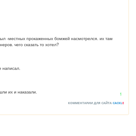
был -местных прокаженных бомжей насмотрелся. их там 
еров. чего сказать то хотел?
е написал.
шли их и наказали.
1
КОММЕНТАРИИ ДЛЯ САЙТА
CACKL
E