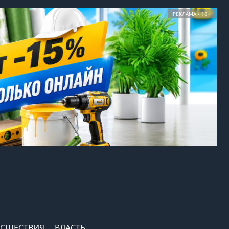
РЕКЛАМА • 18+
СШЕСТВИЯ
ВЛАСТЬ