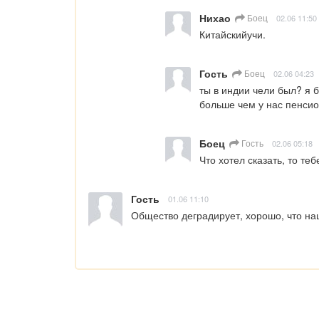
Нихао
Боец
02.06 11:50
Китайскийучи.
Гость
Боец
02.06 04:23
ты в индии чели был? я 
больше чем у нас пенсион
Боец
Гость
02.06 05:18
Что хотел сказать, то теб
Гость
01.06 11:10
Общество деградирует, хорошо, что на