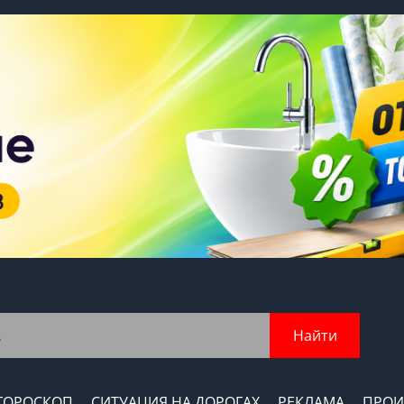
Найти
ГОРОСКОП
СИТУАЦИЯ НА ДОРОГАХ
РЕКЛАМА
ПРОИ