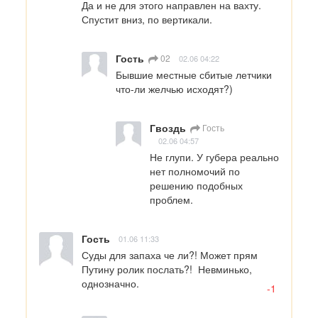
Да и не для этого направлен на вахту.

Спустит вниз, по вертикали.
Гость
02
02.06 04:22
Бывшие местные сбитые летчики 
что-ли желчью исходят?)
Гвоздь
Гость
02.06 04:57
Не глупи. У губера реально 
нет полномочий по 
решению подобных 
проблем.
Гость
01.06 11:33
Суды для запаха че ли?! Может прям 
Путину ролик послать?!  Невминько, 
однозначно.
-1