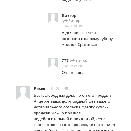
Виктор
Виктор
04.06 04:18
А для повышения 
потенции к нашему губеру 
можно обратиться
777
Виктор
04.06 06:59
Он не наш.
Роман
01.06 14:55
Был загородный дом, но он его продал? 
А где же ваша доля мадам? Без вашего 
нотариального согласия сделку купли-
продажи можно признать 
недействительной и ничтожной, если 
конечно же все это происходило в период 
вашего брака. Так что вот вам и козыри в 