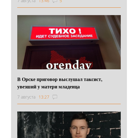
7 августа
13:46
5
В Орске приговор выслушал таксист,
увезший у матери младенца
7 августа
13:27