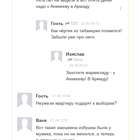
надо к Аникееву в Армаду
1
Гость
123
02.06 04:13
Как чёртик из табакерки появился! 
Забыли уже про него.
Изяcлав
Гость
02.06 05:03
Захотите мармеладу - к 
Аникееву! В Армаду!
Гость
01.06 13:06
Неужели квартиру подарят к выборам?
Вася
01.06 12:57
Вот такая заюшкина избушка была у 
мужика, пока он не женился, а теперь 
вытряхнут и на сво