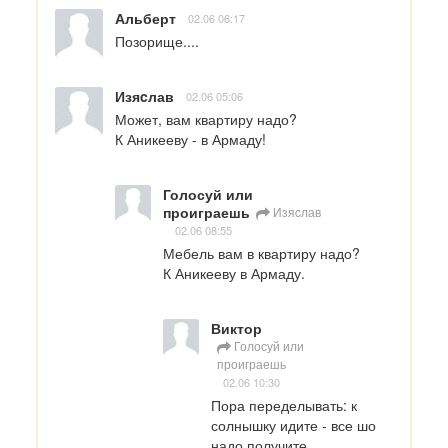
Альберт
02.06 06:17
Позорище....
Изяcлав
02.06 05:06
Может, вам квартиру надо?

К Аникееву - в Армаду!
Голосуй или
проиграешь
Изяcлав
02.06 08:55
Мебель вам в квартиру надо?

К Аникееву в Армаду.
Виктор
Голосуй или
проиграешь
02.06 10:30
Пора переделывать: к 
солнышку идите - все шо 
надо получите.