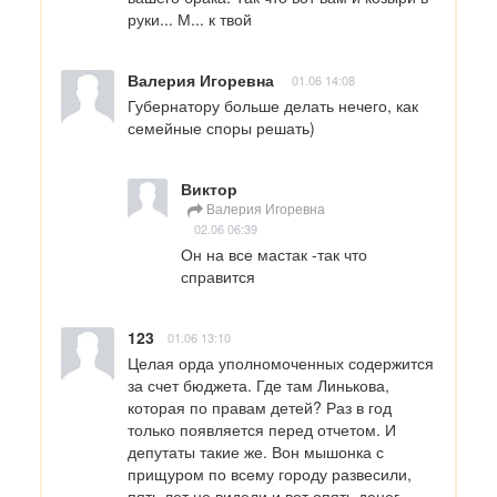
руки... М... к твой
Валерия Игоревна
01.06 14:08
Губернатору больше делать нечего, как 
семейные споры решать)
Виктор
Валерия Игоревна
02.06 06:39
Он на все мастак -так что 
справится
123
01.06 13:10
Целая орда уполномоченных содержится 
за счет бюджета. Где там Линькова, 
которая по правам детей? Раз в год 
только появляется перед отчетом. И 
депутаты такие же. Вон мышонка с 
прищуром по всему городу развесили, 
пять лет не видели и вот опять денег 