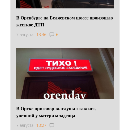
В Оренбурге на Беляевском шоссе произошло
жесткое ДТП
7 августа
13:46
6
В Орске приговор выслушал таксист,
увезший у матери младенца
7 августа
13:27