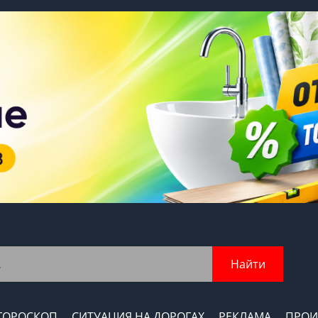
Найти
ГОРОСКОП
СИТУАЦИЯ НА ДОРОГАХ
РЕКЛАМА
ПРОИ