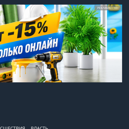
РЕКЛАМА • 18+
СШЕСТВИЯ
ВЛАСТЬ