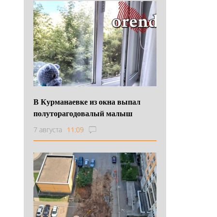
В Курманаевке из окна выпал
полуторагодовалый малыш
7 августа
11:09