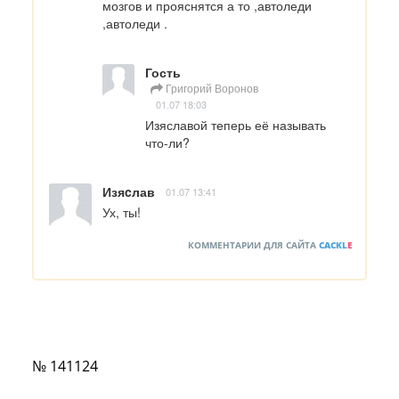
мозгов и прояснятся а то ,автоледи 
,автоледи .
Гость
Григорий Воронов
01.07 18:03
Изяславой теперь её называть 
что-ли?
Изяcлав
01.07 13:41
Ух, ты!
КОММЕНТАРИИ ДЛЯ САЙТА
CACKL
E
№ 141124