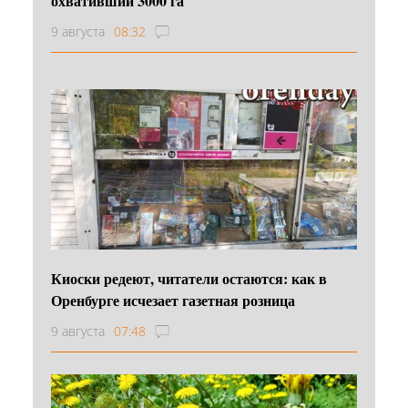
охвативший 3000 га
9 августа
08:32
Киоски редеют, читатели остаются: как в
Оренбурге исчезает газетная розница
9 августа
07:48