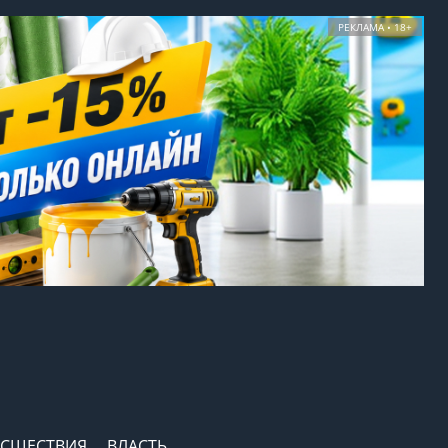
РЕКЛАМА • 18+
СШЕСТВИЯ
ВЛАСТЬ