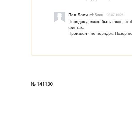
Пал Лаич
Боец
02.07 10:28
Порядок должен быть таков, что
финтах. 

Произвол - не порядок. Позор п
№ 141130