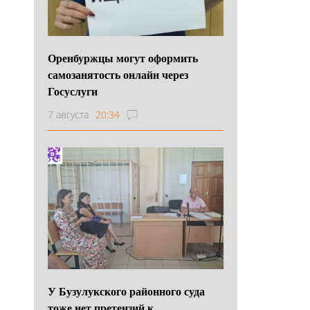
Оренбуржцы могут оформить
самозанятость онлайн через
Госуслуги
7 августа
20:34
У Бузулукского районного суда
тоже нет претензий к