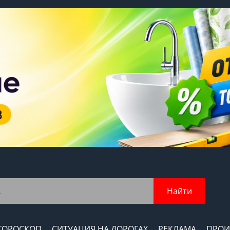
Найти
ГОРОСКОП
СИТУАЦИЯ НА ДОРОГАХ
РЕКЛАМА
ПРОИ