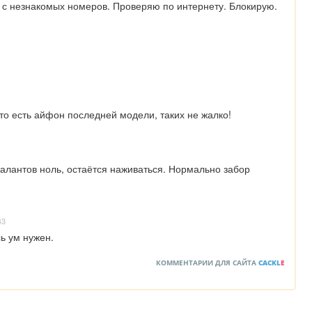
у с незнакомых номеров. Проверяю по интернету. Блокирую.
ато есть айфон последней модели, таких не жалко!
алантов ноль, остаётся наживаться. Нормально забор 
43
ь ум нужен.
КОММЕНТАРИИ ДЛЯ САЙТА
CACKL
E