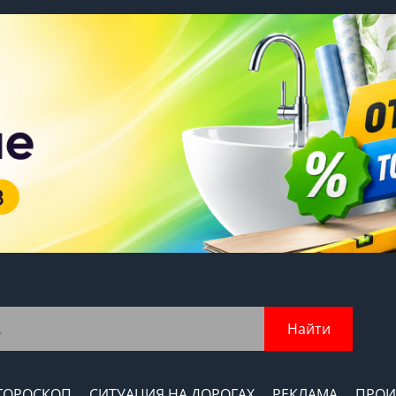
Найти
ГОРОСКОП
СИТУАЦИЯ НА ДОРОГАХ
РЕКЛАМА
ПРОИ