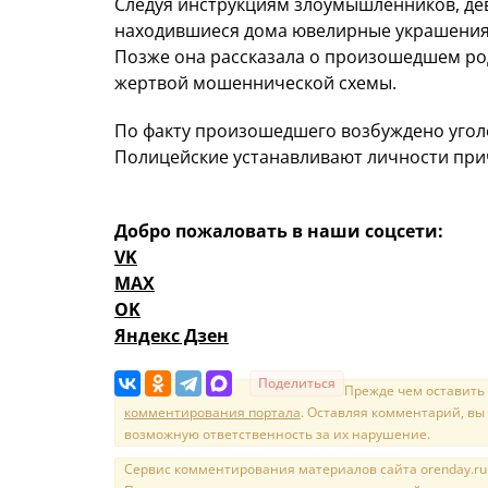
Следуя инструкциям злоумышленников, дев
находившиеся дома ювелирные украшения и
Позже она рассказала о произошедшем род
жертвой мошеннической схемы.
По факту произошедшего возбуждено угол
Полицейские устанавливают личности при
Добро пожаловать в наши соцсети:
VK
MAX
OK
Яндекс Дзен
Поделиться
Прежде чем оставить
комментирования портала
. Оставляя комментарий, вы
возможную ответственность за их нарушение.
Сервис комментирования материалов сайта orenday.ru н