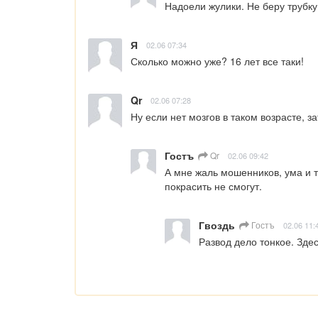
Надоели жулики. Не беру трубк
Я
02.06 07:34
Сколько можно уже? 16 лет все таки!
Qr
02.06 07:28
Ну если нет мозгов в таком возрасте, з
Гостъ
Qr
02.06 09:42
А мне жаль мошенников, ума и т
покрасить не смогут.
Гвоздь
Гостъ
02.06 11:
Развод дело тонкое. Здес