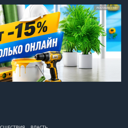
РЕКЛАМА • 18+
СШЕСТВИЯ
ВЛАСТЬ