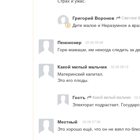
Страх и ужас.
Григорий Воронов
Светлое 
Дите малое и Неразумное а вра
Пенсионер
02.06 09:48
Горе-мамаши, им некогда следить за д
Какой милый мальчик
02.06 08:12
Материнский капитал. 

Это его плоды.
Гостъ
Какой милый мальчик
02.
Электорат подрастает. Государс
Местный
02.06 07:38
Это хорошо ещё, что он не взял по-бл