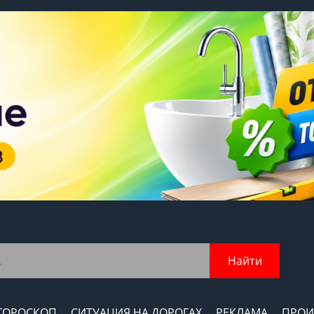
Найти
ГОРОСКОП
СИТУАЦИЯ НА ДОРОГАХ
РЕКЛАМА
ПРОИ