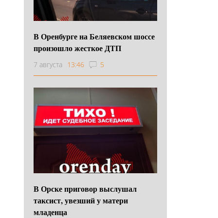
В Оренбурге на Беляевском шоссе
произошло жесткое ДТП
7 августа
13:46
5
В Орске приговор выслушал
таксист, увезший у матери
младенца