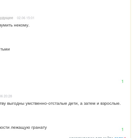
будущее
02.06 15:01
зумить некому.
етьми
1
06 20:28
тву выгодны умственно-отсталые дети, а затем и взрослые.
изости лежащую гранату
1