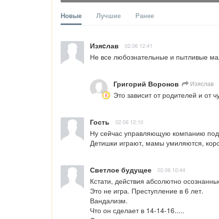
Новые
Лучшие
Ранее
Изяcлав
02.06 12:41
Не все любознательные и пытливые ма
Григорий Воронов
Изяcлав
Это зависит от родителей и от 
Гость
02.06 12:10
Ну сейчас управляющую компанию подтя
Детишки играют, мамы умиляются, кор
Светлое будущее
02.06 10:44
Кстати, действия абсолютно осознанные,
Это не игра. Преступление в 6 лет. 

Вандализм. 

Что он сделает в 14-14-16.....
