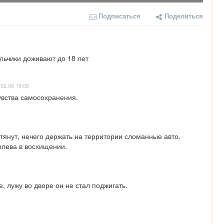
Подписаться
Поделиться
льчики доживают до 18 лет
02.06 15:00
чувства самосохранения.
нут, нечего держать на территории сломанные авто. 
олева в восхищении.
 лужу во дворе он не стал поджигать. 
