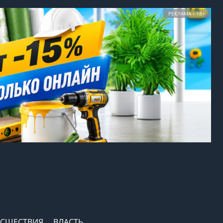
РЕКЛАМА • 18+
СШЕСТВИЯ
ВЛАСТЬ