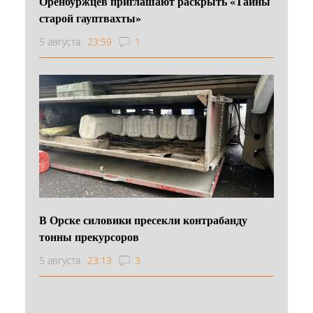
Оренбуржцев приглашают раскрыть «Тайны
старой гауптвахты»
5 августа
23:59
1
В Орске силовики пресекли контрабанду
тонны прекурсоров
5 августа
23:13
3