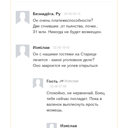
Безнадёга. Ру
03.06 02:13
Он очень платежеспособности? 

Две сгнившие ,от пьянства, почки.. 

31 млн. Никогда не будет возмещен.
Изяcлав
02.06 18:43
Он с нашими гостями на Старице 
лечится - какое уголовное дело?

Оно закроется не успев открыться
Гость
Изяcлав
03.06 07:09
Спокойно, не нервничай, Боец 
тебя сейчас погладит. Пока в 
валенок выплеснуть ярость 
можешь.
Изяcлав