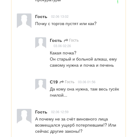
1
Гость
02.06 13:02
Почку с торгов пустят или как?
Гость
Гость
03.06 02:26
Какая почка?

Он старый и больной алкаш, ему 
самому нужна и почка и печень
С19
Гость
03.06 01:56
Да кому она нужна, там весь гусёк 
гнилой...
Гость
02.06 12:59
А почему не за счёт виновного лица 
возмещался ущерб потерпевшим!? Или 
сейчас другие законы!?