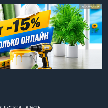
РЕКЛАМА • 18+
СШЕСТВИЯ
ВЛАСТЬ