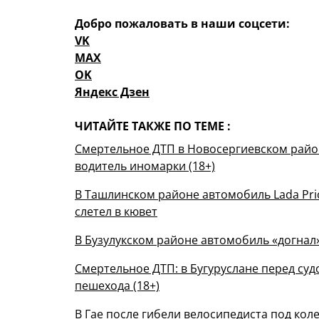
Добро пожаловать в наши соцсети:
VK
MAX
OK
Яндекс Дзен
ЧИТАЙТЕ ТАКЖЕ ПО ТЕМЕ :
Смертельное ДТП в Новосергиевском район
водитель иномарки (18+)
В Ташлинском районе автомобиль Lada Pri
слетел в кювет
В Бузулукском районе автомобиль «догнал
Смертельное ДТП: в Бугуруслане перед суд
пешехода (18+)
В Гае после гибели велосипедиста под кол