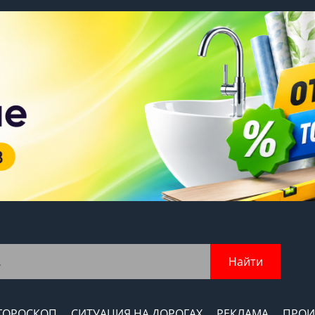
Найти
ГОРОСКОП
СИТУАЦИЯ НА ДОРОГАХ
РЕКЛАМА
ПРОИ