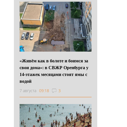
«Живём как в болоте и боимся за
свои дома»: в СВЖР Оренбурга у
14-этажек месяцами стоят ямы с
водой
7 августа
09:18
3