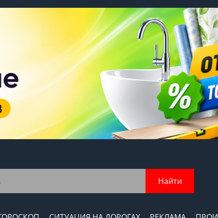
Найти
ГОРОСКОП
СИТУАЦИЯ НА ДОРОГАХ
РЕКЛАМА
ПРОИ