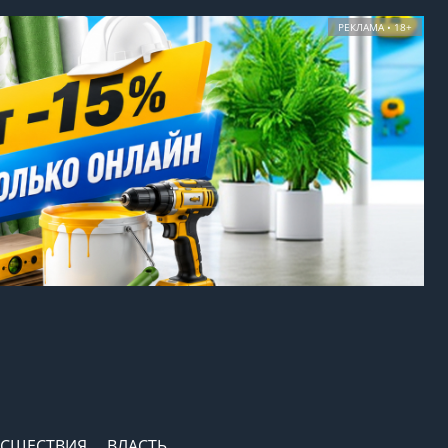
РЕКЛАМА • 18+
СШЕСТВИЯ
ВЛАСТЬ