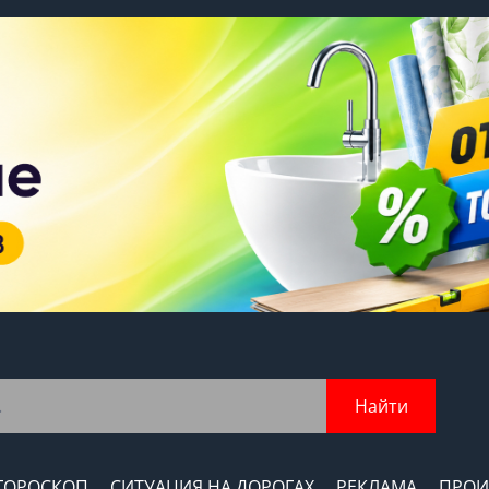
Найти
ГОРОСКОП
СИТУАЦИЯ НА ДОРОГАХ
РЕКЛАМА
ПРОИ