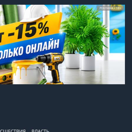
РЕКЛАМА • 18+
СШЕСТВИЯ
ВЛАСТЬ