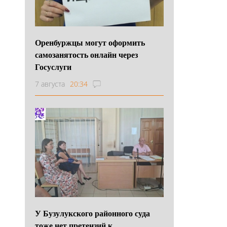
Оренбуржцы могут оформить
самозанятость онлайн через
Госуслуги
7 августа
20:34
У Бузулукского районного суда
тоже нет претензий к