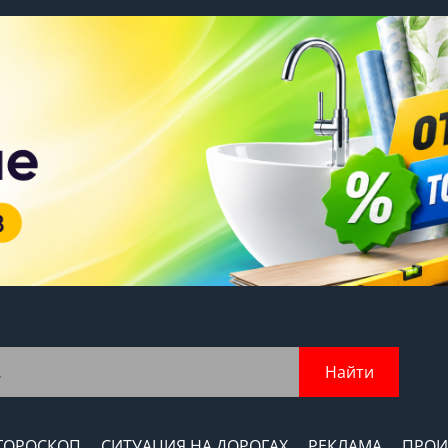
Найти
ГОРОСКОП
СИТУАЦИЯ НА ДОРОГАХ
РЕКЛАМА
ПРОИ