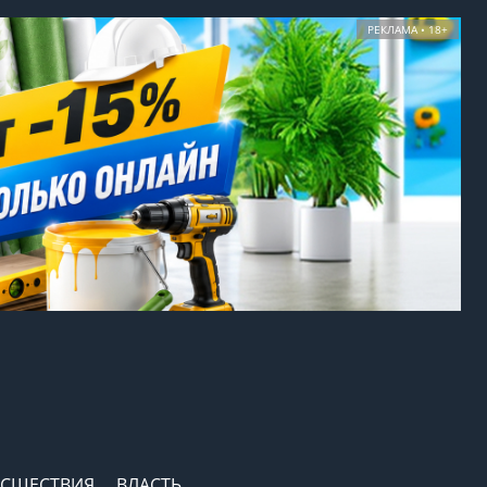
РЕКЛАМА • 18+
СШЕСТВИЯ
ВЛАСТЬ