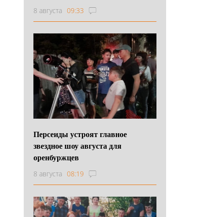
8 августа
09:33
Персеиды устроят главное
звездное шоу августа для
оренбуржцев
8 августа
08:19