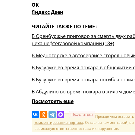
OK
Яндекс Дзен
ЧИТАЙТЕ ТАКЖЕ ПО ТЕМЕ :
В Оренбуржье приговор за смерть двух р
цеха нефтегазовой компании (18+)
В Медногорске в автосервисе сгорел новы
В Бузулуке во время пожара в общежитии с
В Бузулуке во время пожара погибла пожи
В Абдулино во время пожара в жилом доме
Посмотреть еще
Поделиться
Прежде чем оставить
комментирования портала
. Оставляя комментарий, вы
возможную ответственность за их нарушение.