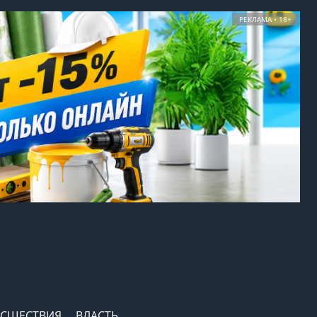
РЕКЛАМА • 18+
СШЕСТВИЯ
ВЛАСТЬ