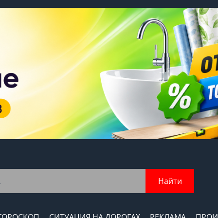
Найти
ГОРОСКОП
СИТУАЦИЯ НА ДОРОГАХ
РЕКЛАМА
ПРОИ