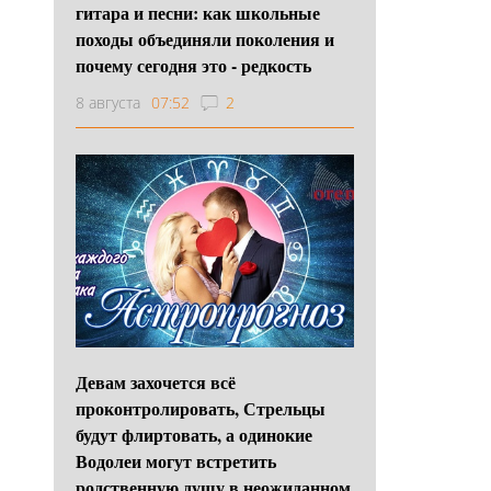
гитара и песни: как школьные
походы объединяли поколения и
почему сегодня это - редкость
8 августа
07:52
2
Девам захочется всё
проконтролировать, Стрельцы
будут флиртовать, а одинокие
Водолеи могут встретить
родственную душу в неожиданном