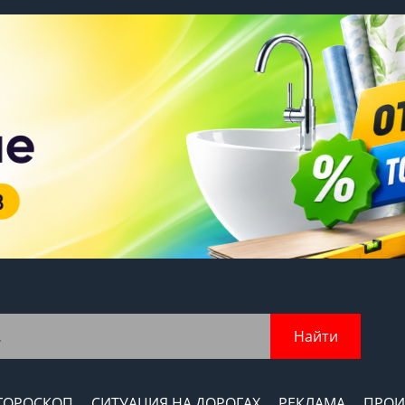
Найти
ГОРОСКОП
СИТУАЦИЯ НА ДОРОГАХ
РЕКЛАМА
ПРОИ