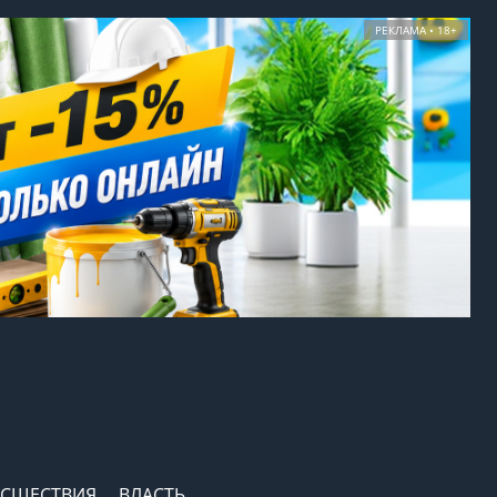
РЕКЛАМА • 18+
СШЕСТВИЯ
ВЛАСТЬ