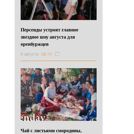
Персеиды устроят главное
звездное шоу августа для
оренбуржцев
8 августа
08:19
Чай с листьями смородины,