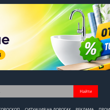
Найти
ГОРОСКОП
СИТУАЦИЯ НА ДОРОГАХ
РЕКЛАМА
ПРОИ