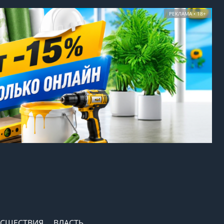
РЕКЛАМА • 18+
СШЕСТВИЯ
ВЛАСТЬ