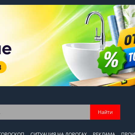
Найти
ГОРОСКОП
СИТУАЦИЯ НА ДОРОГАХ
РЕКЛАМА
ПРОИ