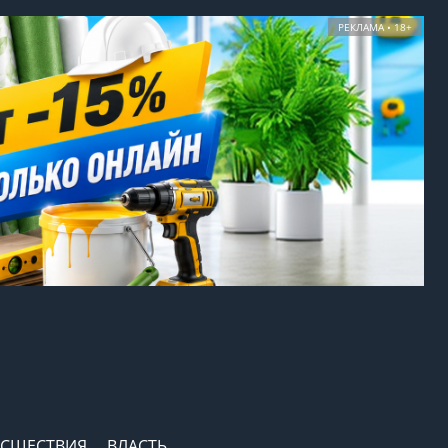
РЕКЛАМА • 18+
СШЕСТВИЯ
ВЛАСТЬ