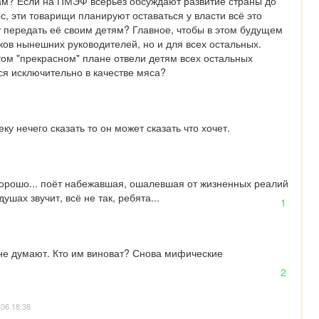
ам? Если на ПМЭФ всерьёз обсуждают развитие страны до 
с, эти товарищи планируют оставаться у власти всё это 
 передать её своим детям? Главное, чтобы в этом будущем 
ов нынешних руководителей, но и для всех остальных. 
этом "прекрасном" плане отвели детям всех остальных 
ся исключительно в качестве мяса?
ку нечего сказать то он может сказать что хочет.
хорошо... поёт набежавшая, ошалевшая от жизненных реалий 
ушах звучит, всё не так, ребята...
1
 не думают. Кто им виноват? Снова мифические 
2
.06 18:38