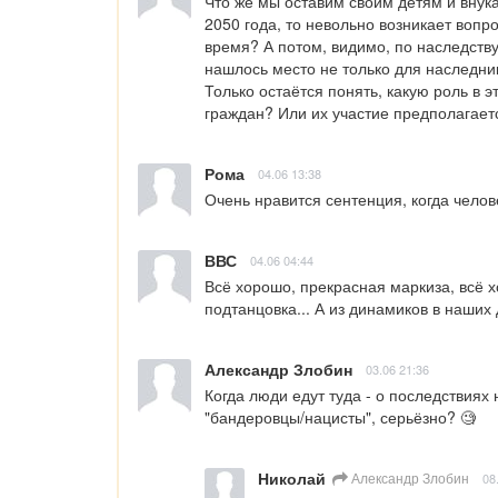
Что же мы оставим своим детям и внук
2050 года, то невольно возникает вопро
время? А потом, видимо, по наследству
нашлось место не только для наследник
Только остаётся понять, какую роль в 
граждан? Или их участие предполагает
Рома
04.06 13:38
Очень нравится сентенция, когда челове
ВВС
04.06 04:44
Всё хорошо, прекрасная маркиза, всё 
подтанцовка... А из динамиков в наших д
Александр Злобин
03.06 21:36
Когда люди едут туда - о последствиях
"бандеровцы/нацисты", серьёзно? 🧐
Николай
Александр Злобин
08