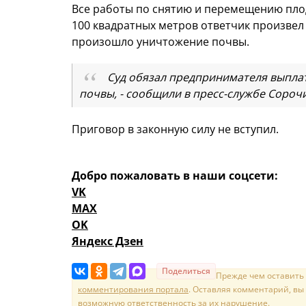
Все работы по снятию и перемещению пл
100 квадратных метров ответчик произвел 
произошло уничтожение почвы.
Суд обязал предпринимателя выпла
почвы, - сообщили в пресс-службе Сороч
Приговор в законную силу не вступил.
Добро пожаловать в наши соцсети:
VK
MAX
OK
Яндекс Дзен
Поделиться
Прежде чем оставить
комментирования портала
. Оставляя комментарий, вы
возможную ответственность за их нарушение.