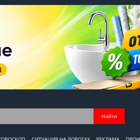
Найти
ГОРОСКОП
СИТУАЦИЯ НА ДОРОГАХ
РЕКЛАМА
ПРОИ