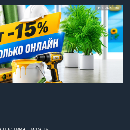
РЕКЛАМА • 18+
СШЕСТВИЯ
ВЛАСТЬ