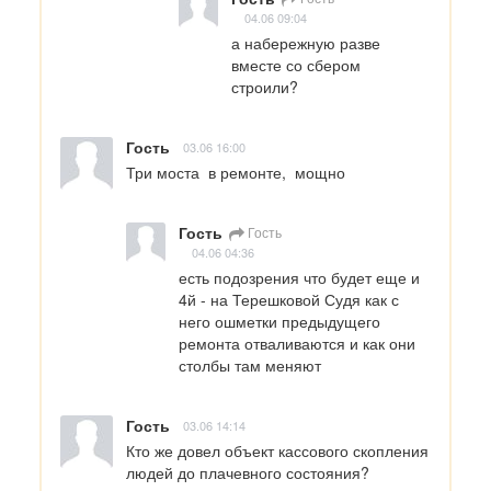
04.06 09:04
а набережную разве 
вместе со сбером 
строили?
Гость
03.06 16:00
Три моста  в ремонте,  мощно
Гость
Гость
04.06 04:36
есть подозрения что будет еще и 
4й - на Терешковой Судя как с 
него ошметки предыдущего 
ремонта отваливаются и как они 
столбы там меняют
Гость
03.06 14:14
Кто же довел объект кассового скопления 
людей до плачевного состояния?