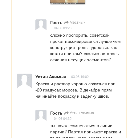
Гость
Местный
04.06 09:23
сложно поспорить. советский 
прокат пассивировался лучше чем 
конструкции тропы здоровья. как 
кстати они там? сколько осталось 
сечения несущих элементов?
Устин Акимыч
03.06 19:02
Краска и раствор хорошо ложиться при 
-20 градусах мороза. В декабре прям 
начинайте покраску и заделку швов.
Гость
Устин Акимыч
04.06 04:35
ты начал сомневаться в линии 
партии? Партия прикажет краске и 
та ляжет как надо и когда надо. 