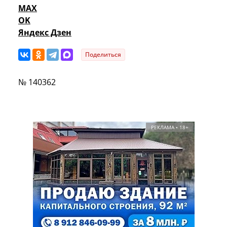
MAX
OK
Яндекс Дзен
Поделиться
№ 140362
РЕКЛАМА • 18+