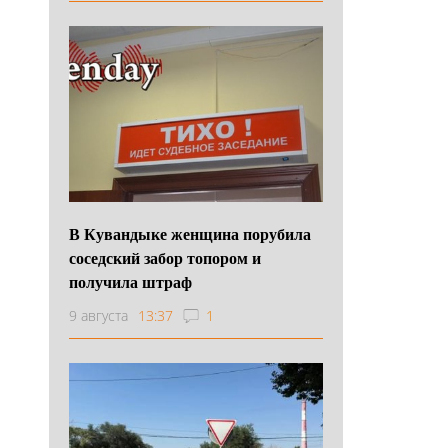
В Кувандыке женщина порубила
соседский забор топором и
получила штраф
9 августа
13:37
1