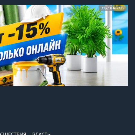
РЕКЛАМА • 18+
СШЕСТВИЯ
ВЛАСТЬ