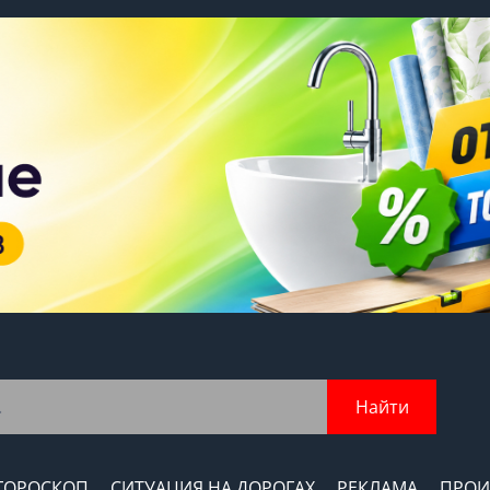
Найти
ГОРОСКОП
СИТУАЦИЯ НА ДОРОГАХ
РЕКЛАМА
ПРОИ