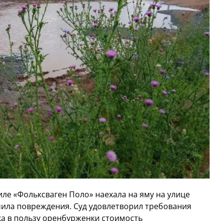
ле «Фольксваген Поло» наехала на яму на улице
учила повреждения. Суд удовлетворил требования
ка в пользу оренбурженки стоимость