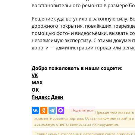
восстановительного ремонта в размере бо
Решение суда вступило в законную силу. 
дорожного покрытия, повлёкших поврежде
помощью фото- и видеосъёмки, вызвать с
независимую экспертизу. С этими документ
дороги — администрации города или реги
Добро пожаловать в наши соцсети:
VK
MAX
OK
Яндекс Дзен
Поделиться
Прежде чем оставить
комментирования портала
. Оставляя комментарий, вы
возможную ответственность за их нарушение.
Сервис комментирования материалов сайта orenday.ru н