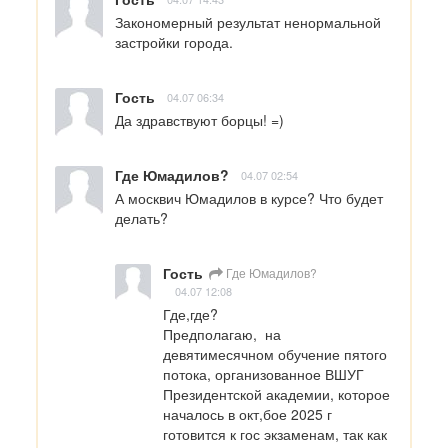
Закономерный результат ненормальной 
застройки города.
Гость
04.07 06:34
Да здравствуют борцы! =)
Где Юмадилов?
04.07 02:54
А москвич Юмадилов в курсе? Что будет 
делать?
Гость
Где Юмадилов?
04.07 12:08
Где,где?

Предполагаю,  на 
девятимесячном обучение пятого 
потока, организованное ВШУГ 
Президентской академии, которое 
началось в окт,бое 2025 г 

готовится к гос экзаменам, так как 