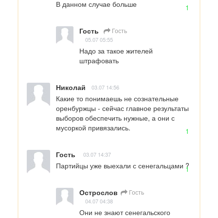
В данном случае больше
1
Гость
Гость
05.07 05:55
Надо за такое жителей 
штрафовать
Николай
03.07 14:56
Какие то понимаешь не сознательные 
оренбуржцы - сейчас главное результаты 
выборов обеспечить нужные, а они с 
мусоркой привязались.
1
Гость
03.07 14:37
Партийцы уже выехали с сенегальцами ?
1
Острослов
Гость
04.07 04:38
Они не знают сенегальского 