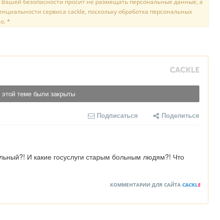
 Вашей безопасности просит не размещать персональные данные, а
нциальности сервиса cackle, поскольку обработка персональных
о. *
 этой теме были закрыты
Подписаться
Поделиться
льный?! И какие госуслуги старым больным людям?! Что 
КОММЕНТАРИИ ДЛЯ САЙТА
CACKL
E