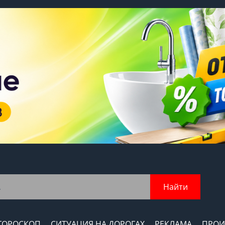
Найти
ГОРОСКОП
СИТУАЦИЯ НА ДОРОГАХ
РЕКЛАМА
ПРОИ