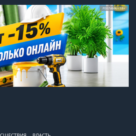
РЕКЛАМА • 18+
СШЕСТВИЯ
ВЛАСТЬ