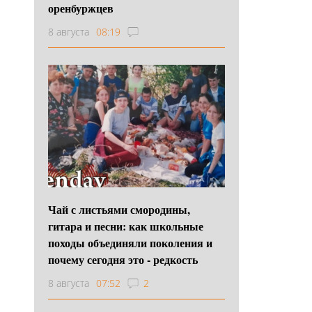
оренбуржцев
8 августа
08:19
Чай с листьями смородины,
гитара и песни: как школьные
походы объединяли поколения и
почему сегодня это - редкость
8 августа
07:52
2