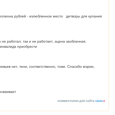
ллиона рублей - излюбленное место   детворы для купания  
 не работал, так и не работает, ацена заоблачная. 
 инвалида приобрести
евьев нет, тени, соответственно, тоже. Спасибо мэрии, 
осваивает
КОММЕНТАРИИ ДЛЯ САЙТА
CACKL
E