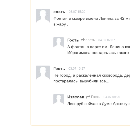
еость
03.07 15:20
Фонтан в сквере имени Ленина за 42 ми
в жару .
Гость
еость
04.07 07:37
А фонтан в парке им. Ленина как
Ибрагимова постаралась такого
Гость
03.07 13:37
Не город, а раскаленная сковорода, дер
постаралась, вырубили все...
Изяcлав
Гость
04.07 09:20
Лесоруб сейчас в Думе Арктику 