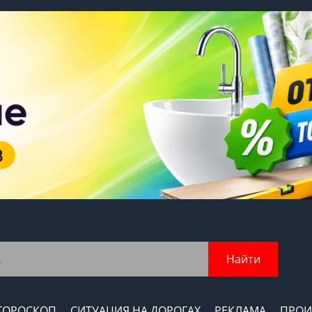
Найти
ГОРОСКОП
СИТУАЦИЯ НА ДОРОГАХ
РЕКЛАМА
ПРОИ