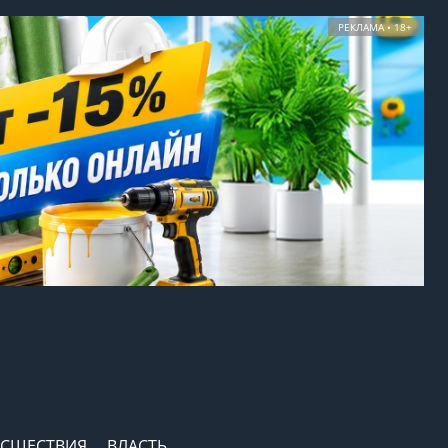
РЕКЛАМА • 18+
СШЕСТВИЯ
ВЛАСТЬ