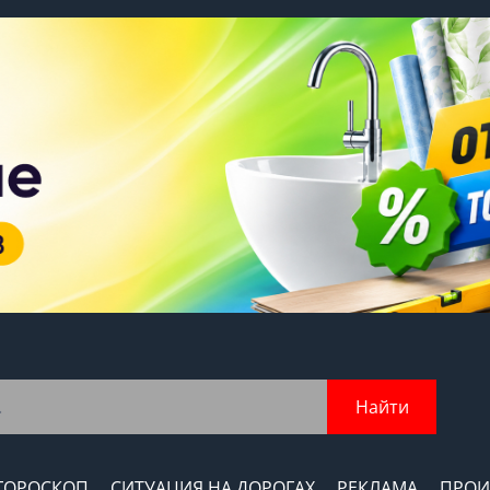
Найти
ГОРОСКОП
СИТУАЦИЯ НА ДОРОГАХ
РЕКЛАМА
ПРОИ