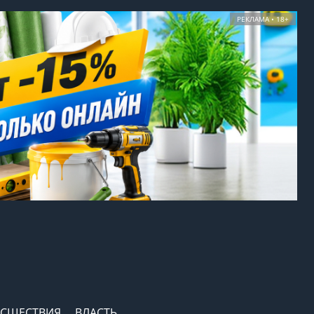
РЕКЛАМА • 18+
СШЕСТВИЯ
ВЛАСТЬ