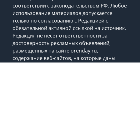
Все права на опубликованные на сайте
orenday.ru материалы охраняются в
соответствии с законодательством РФ. Любое
использование материалов допускается
только по согласованию с Редакцией с
обязательной активной ссылкой на источник.
Редакция не несет ответственности за
достоверность рекламных объявлений,
размещенных на сайте orenday.ru,
содержание веб-сайтов, на которые даны
гиперссылки, а также комментариев.
Комментарии к публикациям являются
личным мнением пользователей сайта.
Возрастная категория сайта: 18+
В России признаны экстремистскими и
запрещеными следующие организации
из
списка
.