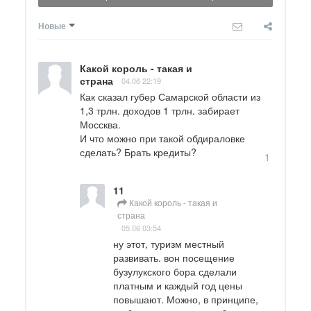
Новые
Какой король - такая и
страна
04.06 22:19
Как сказал губер Самарской области из 
1,3 трлн. доходов 1 трлн. забирает 
Моссква.

И что можно при такой обдираловке 
сделать? Брать кредиты?
1
11
Какой король - такая и
страна
05.06 03:54
ну этот, туризм местный 
развивать. вон посещение 
бузулукского бора сделали 
платным и каждый год цены 
повышают. Можно, в принципе, 