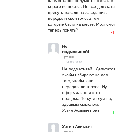
элементарно подумать не хватает 
серого вещества. Не все депутаты 
присутствовали на заседании, 
передали свои голоса тем, 
которые были на месте. Мозг смог 
теперь понять?
-1
Не
подмахивай!
гость
04.06 08:01
Не подмахивай.  Депутатов 
якобы избирают не для 
того, чтобы  они 
передавали голоса. Ну 
оформили они этот 
процесс. По сути глум над 
здравым смыслом.

Устин Акимыч прав.
1
Устин Акимыч
гость