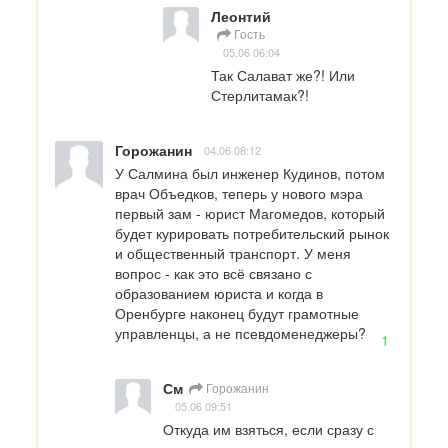
Леонтий
Гость
05.06 06:04
Так Салават же?! Или 
Стерлитамак?!
Горожанин
04.06 08:12
У Салмина был инженер Кудинов, потом 
врач Объедков, теперь у нового мэра 
первый зам - юрист Магомедов, который 
будет курировать потребительский рынок 
и общественный транспорт. У меня 
вопрос - как это всё связано с 
образованием юриста и когда в 
Оренбурге наконец будут грамотные 
управленцы, а не псевдоменеджеры?
1
См
Горожанин
05.06 09:51
Откуда им взяться, если сразу с 