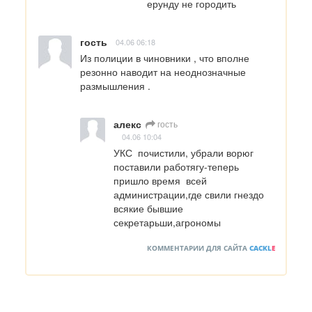
ерунду не городить
гость
04.06 06:18
Из полиции в чиновники , что вполне 
резонно наводит на неоднозначные 
размышления .
алекс
гость
04.06 10:04
УКС  почистили, убрали ворюг 
поставили работягу-теперь 
пришло время  всей 
администрации,где свили гнездо 
всякие бывшие 
секретарьши,агрономы
КОММЕНТАРИИ ДЛЯ САЙТА
CACKL
E