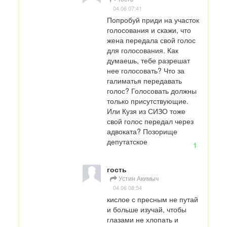
04.06 07:41
Попробуй приди на участок 
голосования и скажи, что 
жена передала свой голос 
для голосования. Как 
думаешь, тебе разрешат 
нее голосовать? Что за 
галиматья передавать 
голос? Голосовать должны 
только присутствующие. 
Или Кузя из СИЗО тоже 
свой голос передал через 
адвоката? Позорище 
депутатское
1
гость
Устин Акимыч
04.06 08:54
кислое с пресным не путай 
и больше изучай, чтобы 
глазами не хлопать и 