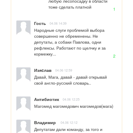
любую лесопосадку в области 
тоже сделать платной
1
Гость
04.06 14:39
Народные слуги проблемой выбора 
совершенно не обременены. Не 
депутаты, а собаки Павлова, одни 
рефлексы. Работают по щелчку и за 
кормежку...
2
Изяcлав
04.06 12:59
Давай, Мага, давай - давай открывай 
свой англо-русский словарь..
Антибиотик
04.06 12:25
Магомед магомедович магомедов(мага)
Владимир
04.06 12:12
Депутатам дали команду, за того и 