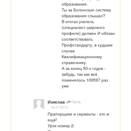
образования.

Ты за Болонскую систему 
образования слышал?

В итогах:учитель 
(специалист широкого 
профиля) должен И обязан 
соответствовать 
Профстандарту, в худшем 
случае 
Квалификационному 
справочнику.

А за конец 50-х годов - 
забудь, так как всё 
поменялось 109597 раз 
уже
Изяcлав
Гость
04.07 09:13
Прапорщики и сержанты - кто ж 
ещё!

Урок номер 2:
