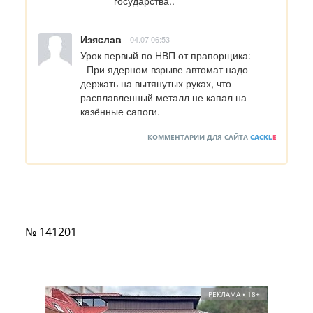
государства..
Изяcлав
04.07 06:53
Урок первый по НВП от прапорщика:

- При ядерном взрыве автомат надо 
держать на вытянутых руках, что 
расплавленный металл не капал на 
казённые сапоги.
КОММЕНТАРИИ ДЛЯ САЙТА
CACKL
E
№ 141201
РЕКЛАМА • 18+