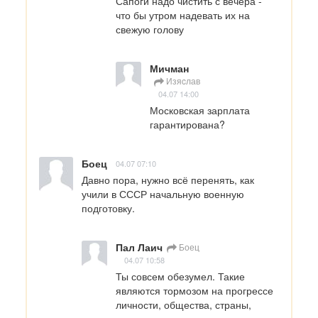
Сапоги надо чистить с вечера - 
что бы утром надевать их на 
свежую голову
Мичман
Изяcлав
04.07 14:00
Московская зарплата 
гарантирована?
Боец
04.07 07:10
Давно пора, нужно всё перенять, как 
учили в СССР начальную военную 
подготовку.
Пал Лаич
Боец
04.07 10:58
Ты совсем обезумел. Такие 
являются тормозом на прогрессе 
личности, общества, страны, 