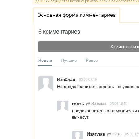
данных осуществляется сервисом cackle самостоятельн
Основная форма комментариев
6 комментариев
Комментарии к
Новые
Лучшие
Ранее
Изяcлав
05.06 07:10
На предохранитель ставить  не успел н
гость
Изяcлав
05.06 10:51
предохранитель автоматически ст
вынесут.
Изяcлав
гость
05.06 12