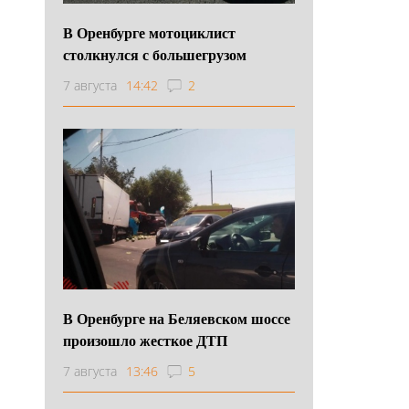
В Оренбурге мотоциклист
столкнулся с большегрузом
7 августа
14:42
2
В Оренбурге на Беляевском шоссе
произошло жесткое ДТП
7 августа
13:46
5