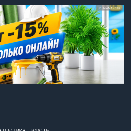
РЕКЛАМА • 18+
СШЕСТВИЯ
ВЛАСТЬ