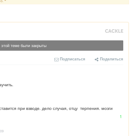
о. *
 этой теме были закрыты
Подписаться
Поделиться
аучить.
авится при взводе. дело случая, отцу  терпения. мозги 
1
:09