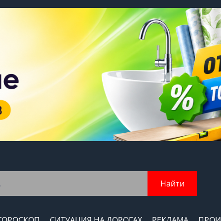
Найти
ГОРОСКОП
СИТУАЦИЯ НА ДОРОГАХ
РЕКЛАМА
ПРОИ