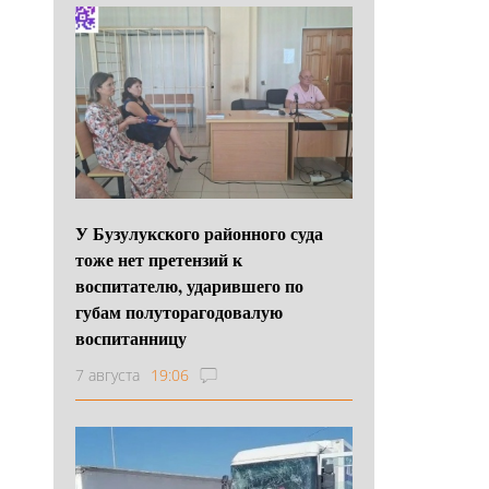
У Бузулукского районного суда
тоже нет претензий к
воспитателю, ударившего по
губам полуторагодовалую
воспитанницу
7 августа
19:06