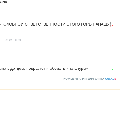
была
1
К УГОЛОВНОЙ ОТВЕТСТВЕННОСТИ ЭТОГО ГОРЕ-ПАПАШУ!
-1
р
05.06 15:59
ына в детдом, подрастет и обоих  в «не штурм»
1
КОММЕНТАРИИ ДЛЯ САЙТА
CACKL
E