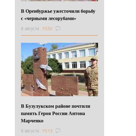
В Оренбуржье ужесточили борьбу
с «черными лесорубами»
8 августа
15:52
В Бузулукском районе почтили
память Героя России Антона
Марченко
8 августа
15:13