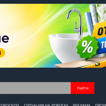
Найти
ГОРОСКОП
СИТУАЦИЯ НА ДОРОГАХ
РЕКЛАМА
ПРОИ