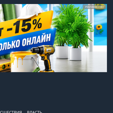
РЕКЛАМА • 18+
СШЕСТВИЯ
ВЛАСТЬ