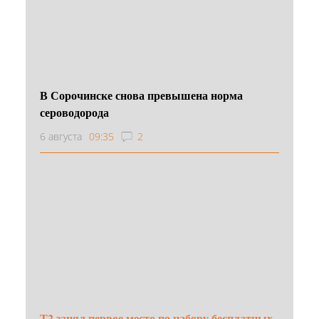
В Сорочинске снова превышена норма
сероводорода
6 августа
09:35
2
Т2 занял первое место по набору бесплатных