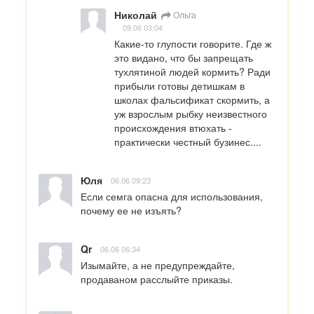
Николай
Ольга
09.06 03:04
Какие-то глупости говорите. Где ж 
это видано, что бы запрещать 
тухлятиной людей кормить? Ради 
прибыли готовы детишкам в 
школах фальсификат скормить, а 
уж взрослым рыбку неизвестного 
происхождения втюхать - 
практически честный бузинес....
Юля
06.06 09:23
Если семга опасна для использования, 
почему ее не изъять?
Qr
06.06 06:34
Изымайте, а не предупреждайте, 
продаваном расслыйте приказы.