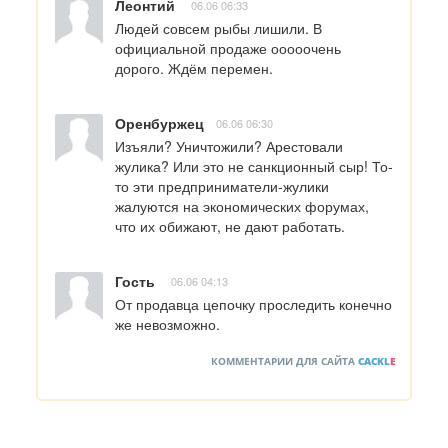
Леонтий
06.06 06:33
Людей совсем рыбы лишили. В 
официальной продаже ооооочень 
дорого. Ждём перемен.
Оренбуржец
06.06 06:30
Изъяли? Уничтожили? Арестовали 
жулика? Или это не санкционный сыр! То-
то эти предприниматели-жулики 
жалуются на экономических форумах, 
что их обижают, не дают работать.
Гость
06.06 04:13
От продавца цепочку проследить конечно 
же невозможно.
КОММЕНТАРИИ ДЛЯ САЙТА
CACKL
E