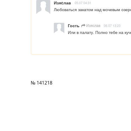
Изяcлав
05.07 04:31
Любоваться закатом над мочевым озеро
Гость
Изяcлав
06.07 13:23
Или в палату. Полно тебе на куч
№ 141218