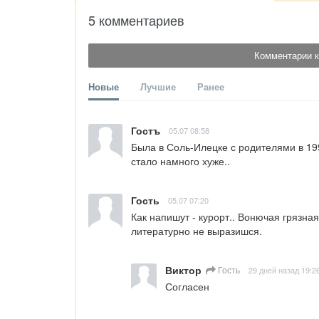
5 комментариев
Комментарии к
Новые
Лучшие
Ранее
Гостъ
05.07 08:58
Была в Соль-Илецке с родителями в 199
стало намного хуже..
Гость
05.07 07:20
Как напишут - курорт.. Вонючая грязная
литературно не выразишся.
Виктор
Гость
29 дней назад 19:2
Согласен