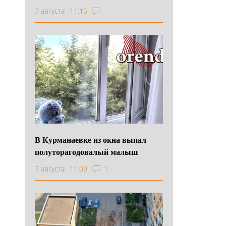
7 августа
11:15
В Курманаевке из окна выпал
полуторагодовалый малыш
7 августа
11:09
1