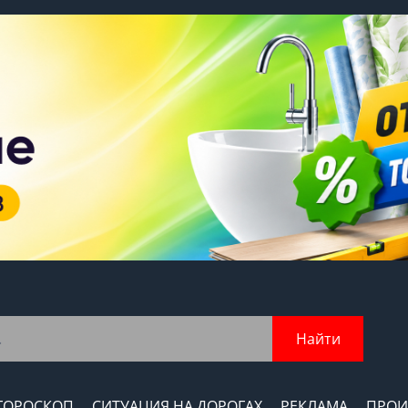
Найти
ГОРОСКОП
СИТУАЦИЯ НА ДОРОГАХ
РЕКЛАМА
ПРОИ