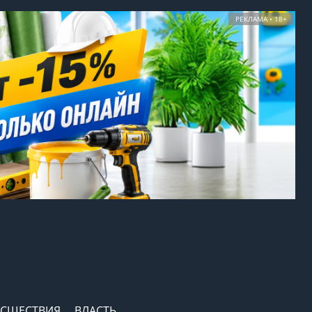
РЕКЛАМА • 18+
СШЕСТВИЯ
ВЛАСТЬ