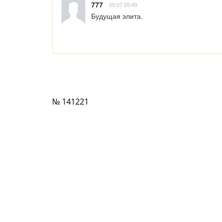
777
05.07 05:49
Будущая элита.
№ 141221