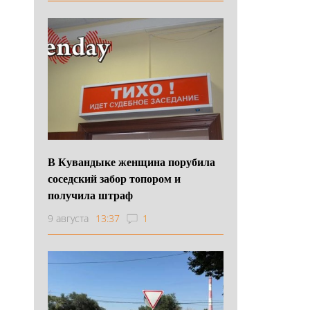
В Кувандыке женщина порубила
соседский забор топором и
получила штраф
9 августа
13:37
1