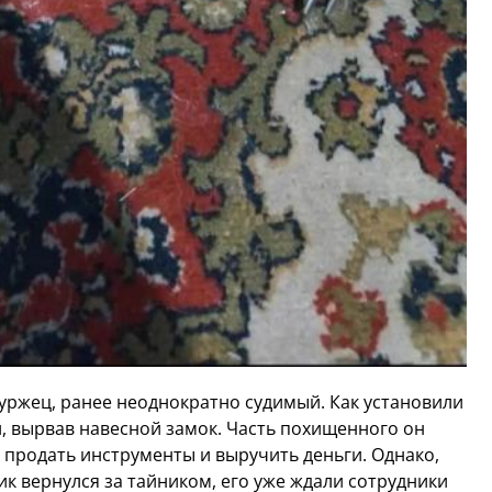
ржец, ранее неоднократно судимый. Как установили
, вырвав навесной замок. Часть похищенного он
 продать инструменты и выручить деньги. Однако,
к вернулся за тайником, его уже ждали сотрудники