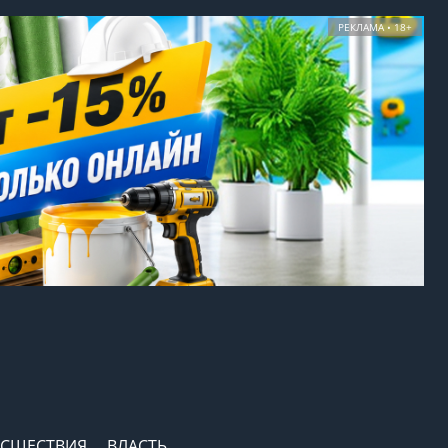
РЕКЛАМА • 18+
СШЕСТВИЯ
ВЛАСТЬ