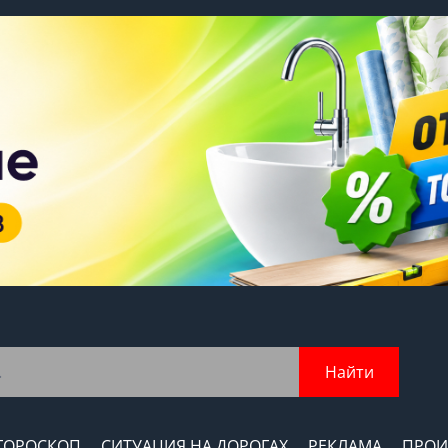
Найти
ГОРОСКОП
СИТУАЦИЯ НА ДОРОГАХ
РЕКЛАМА
ПРОИ