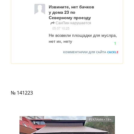
Извините, нет бачков
у дома 23 по
Северному проезду
СанПин нарушается
05.07 10:25
Не возвели площадки для муслра, 
нет их, нету
1
КОММЕНТАРИИ ДЛЯ САЙТА
CACKL
E
№ 141223
РЕКЛАМА • 18+