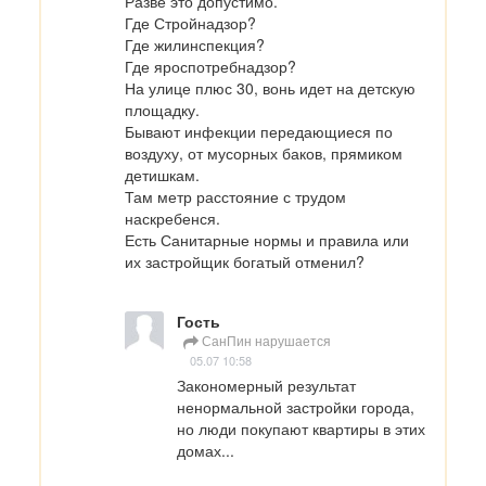
Разве это допустимо.

Где Стройнадзор?

Где жилинспекция?

Где яроспотребнадзор?

На улице плюс 30, вонь идет на детскую 
площадку.

Бывают инфекции передающиеся по 
воздуху, от мусорных баков, прямиком 
детишкам.

Там метр расстояние с трудом 
наскребенся.

Есть Санитарные нормы и правила или 
их застройщик богатый отменил?
Гость
СанПин нарушается
05.07 10:58
Закономерный результат 
ненормальной застройки города, 
но люди покупают квартиры в этих 
домах...