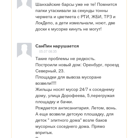
Шанхайские барсы уже не те! Помнится 
папки утаскивали за секунды тонны 
чермета и цветмета с РТИ, ЖБИ, ТРЗ и 
ЛокДепо, а дети измельчали, ноют, две 
доски к мусорке кинуть не могут!
СанПин нарушается
05.07 08:35
Такие проблемы не редкость.

Построили новый дом: Оренбург, проезд 
Северный, 23.

Площадки для вывоза мусоране 
возвели!!!!

Жильцы носят мусор 24/7 к соседнему 
дому, улица Дорофеева, 5,перегружая 
площадку и бачки.

Рождается антисанитария. Летом, вонь.

А еще возвели детскую плошадку, для 
деток " элитного дома" возле баков 
мусорных соседнего дома. Прямо 
впритык.
