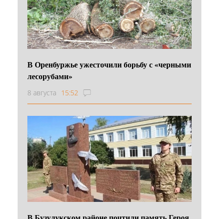
В Оренбуржье ужесточили борьбу с «черными
лесорубами»
8 августа
15:52
В Бузулукском районе почтили память Героя