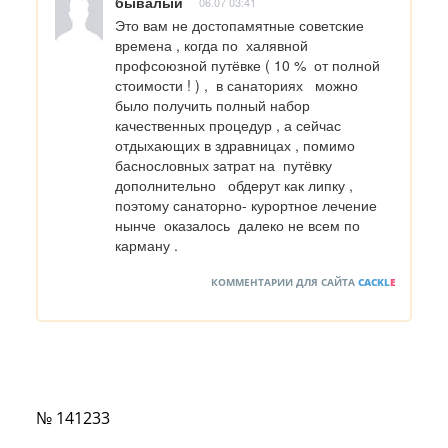
бывалый
06.07 03:41
Это вам не достопамятные советские 
времена , когда по  халявной 
профсоюзной путёвке ( 10 %  от полной 
стоимости ! ) ,  в санаториях   можно 
было получить полный набор 
качественных процедур , а сейчас   
отдыхающих в здравницах , помимо  
баснословных затрат на  путёвку  
дополнительно   обдерут как липку , 
поэтому санаторно- курортное лечение 
нынче  оказалось  далеко не всем по 
карману .
КОММЕНТАРИИ ДЛЯ САЙТА
CACKL
E
№ 141233