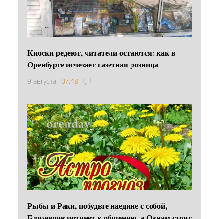
Киоски редеют, читатели остаются: как в
Оренбурге исчезает газетная розница
9 августа
07:48
Рыбы и Раки, побудьте наедине с собой,
Близнецов потянет к общению, а Овнам стоит