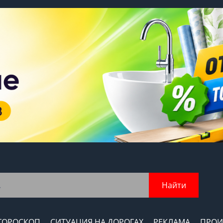
Найти
ГОРОСКОП
СИТУАЦИЯ НА ДОРОГАХ
РЕКЛАМА
ПРОИ