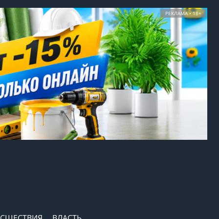
РЕКЛАМА • 18+
СШЕСТВИЯ
ВЛАСТЬ