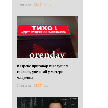
7 августа
13:46
5
В Орске приговор выслушал
таксист, увезший у матери
младенца
7 августа
13:27