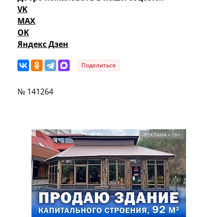
VK
MAX
OK
Яндекс Дзен
Поделиться
№ 141264
РЕКЛАМА • 18+