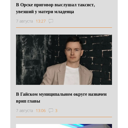
В Орске приговор выслушал таксист,
увезший у матери младенца
7 августа
13:27
В Гайском муниципальном округе назначен
врип главы
7 августа
13:06
3