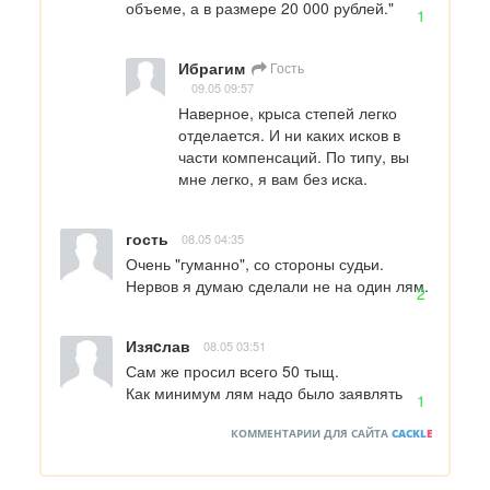
объеме, а в размере 20 000 рублей."
1
Ибрагим
Гость
09.05 09:57
Наверное, крыса степей легко 
отделается. И ни каких исков в 
части компенсаций. По типу, вы 
мне легко, я вам без иска.
гость
08.05 04:35
Очень "гуманно", со стороны судьи. 
Нервов я думаю сделали не на один лям.
2
Изяcлав
08.05 03:51
Сам же просил всего 50 тыщ.

Как минимум лям надо было заявлять
1
КОММЕНТАРИИ ДЛЯ САЙТА
CACKL
E