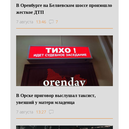
В Оренбурге на Беляевском шоссе произошло
жесткое ДТП
7 августа
13:46
7
В Орске приговор выслушал таксист,
увезший у матери младенца
7 августа
13:27