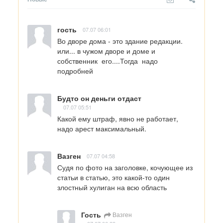
гость
07.07 06:01
Во дворе дома - это здание редакции. 
или... в чужом дворе и доме и 
собственник  его....Тогда  надо  
подробней
Будто он деньги отдаст
07.07 05:51
Какой ему штраф, явно не работает, 
надо арест максимальный.
Вазген
07.07 04:58
Судя по фото на заголовке, кочующее из 
статьи в статью, это какой-то один 
злостный хулиган на всю область
Гость
Вазген