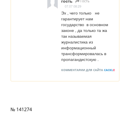
гость
Гость
07.07 08:29
Эх , чего только   не 
гарантирует нам  
государство  в основном 
законе , да только та жа  
так называемая 
журналистика из 
информационный 
трансформировалась в 
пропагандистскую .
КОММЕНТАРИИ ДЛЯ САЙТА
CACKL
E
№ 141274