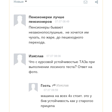
Новые
Пенсионерки лучше
пенсионеров
07.07 08:49
Пенсионеры бывают 
незаконопослушные,  не хочется им 
чухать, по жаре, до пешеходного 
перехода.
Изяcлав
07.07 08:06
Что с курсовой устойчивостью ТАЗа при 
выполнении лосиного теста? Ответ на 
фото.
Гость
Изяcлав
07.07 09:59
машина на всех 4х стоит. это у 
бнв устойчивость как у старогоо 
прицепа