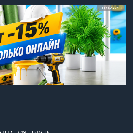
РЕКЛАМА • 18+
СШЕСТВИЯ
ВЛАСТЬ