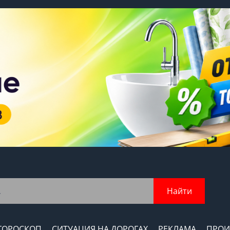
Найти
ГОРОСКОП
СИТУАЦИЯ НА ДОРОГАХ
РЕКЛАМА
ПРОИ