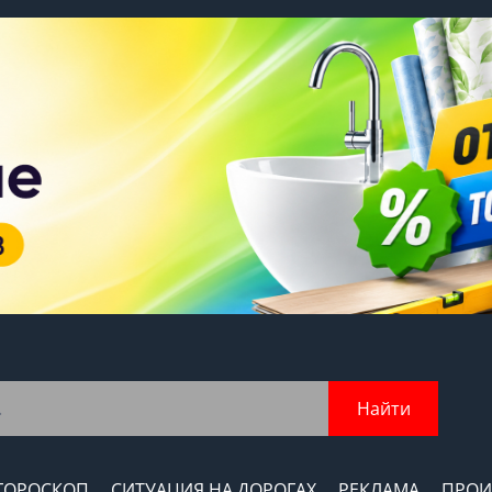
Найти
ГОРОСКОП
СИТУАЦИЯ НА ДОРОГАХ
РЕКЛАМА
ПРОИ