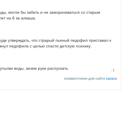
оды, могли бы забить и не заморачиваться со старым 
ет на 6 за алкаша.
суде утверждать, что страрый пьяный педофил приставал к 
лкнул педофила с целью спасти детскую психику.
бутылки воды, зачем руки распускать
-1
КОММЕНТАРИИ ДЛЯ САЙТА
CACKL
E