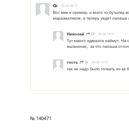
Qr
08.06 08:17
Вот вам и пример, и всего то бутылка в
маразматиком, а теперь уедет папаша л
Николай
Qr
08.06 18:31
Тут какого адвоката наймут. На 
мальчонке,  за что папаша отто
гость
Qr
08.06 10:07
так не надо было толкать из-за 
№ 140471