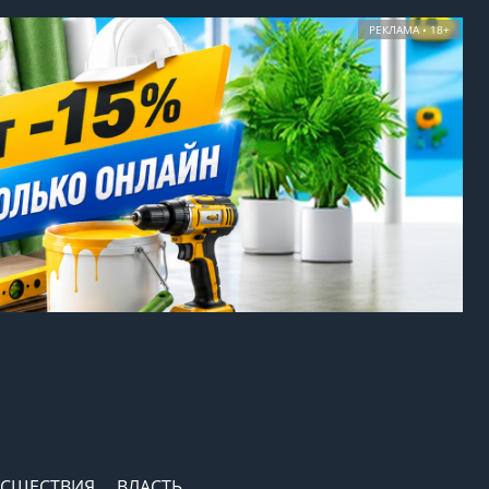
РЕКЛАМА • 18+
СШЕСТВИЯ
ВЛАСТЬ