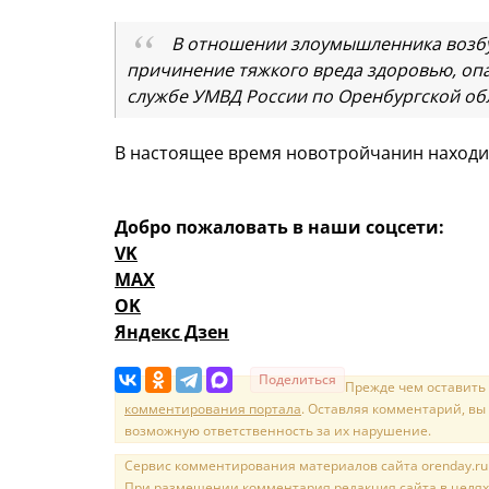
В отношении злоумышленника возбу
причинение тяжкого вреда здоровью, опас
службе УМВД России по Оренбургской об
В настоящее время новотройчанин находит
Добро пожаловать в наши соцсети:
VK
MAX
OK
Яндекс Дзен
Поделиться
Прежде чем оставить
комментирования портала
. Оставляя комментарий, вы
возможную ответственность за их нарушение.
Сервис комментирования материалов сайта orenday.ru н
При размещении комментария редакция сайта в целях