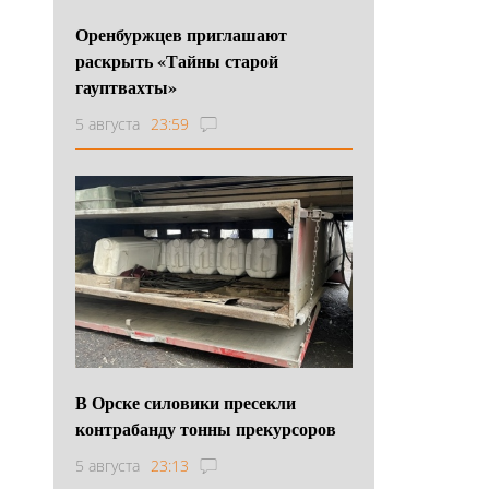
Оренбуржцев приглашают
раскрыть «Тайны старой
гауптвахты»
5 августа
23:59
В Орске силовики пресекли
контрабанду тонны прекурсоров
5 августа
23:13