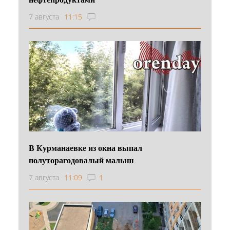
7 августа
11:15
В Курманаевке из окна выпал
полуторагодовалый малыш
7 августа
11:09
1