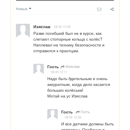
Новые
Изяcлав
08.06 10:38
Разве погибший был не в курсе, как 
слетают стопорные кольца с колёс?

Наплевал на технику безопасности и 
отправился к праотцам.
Гость
Изяcлав
08.06 12:11
Надо быть бдительным и очень 
аккуратным, когда дело касается 
больших колёсьев!

Мотай на ус Изяслав
Гость
Гость
08.06 12:26
И все датчики должны быть 
исправны. Особенно в 