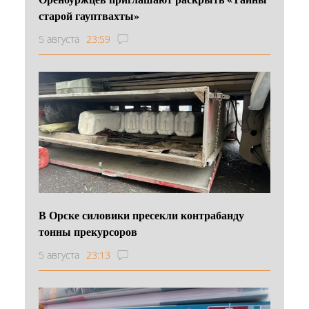
старой гауптвахты»
5 августа
23:59
В Орске силовики пресекли контрабанду
тонны прекурсоров
5 августа
23:13